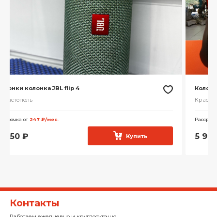
Колонки Колонка JBL Charge 5
Краснодар
Рассрочка от
658 ₽/мес.
Бонус:
120 баллов
5 999
₽
Купить
Контакты
Работаем ежедневно и круглосуточно