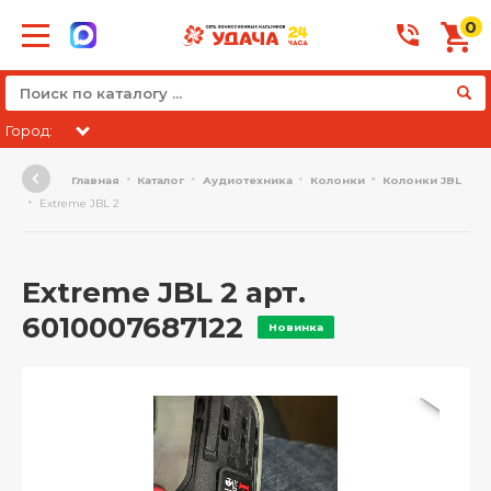
0
Город:
Главная
Каталог
Аудиотехника
Колонки
Колонки JBL
Extreme JBL 2
Extreme JBL 2 арт.
6010007687122
Новинка