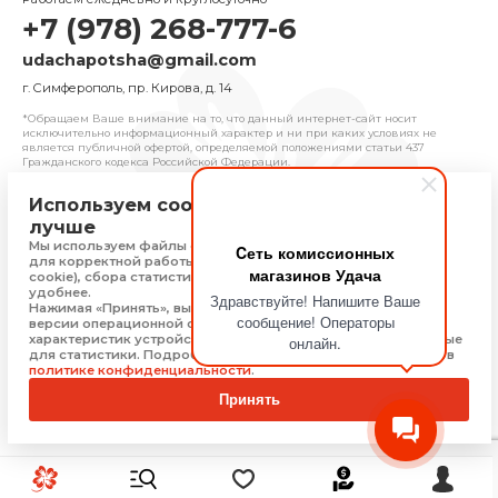
+7 (978) 268-777-6
udachapotsha@gmail.com
г. Cимферополь, пр. Кирова, д. 14
*Обращаем Ваше внимание на то, что данный интернет-сайт носит
исключительно информационный характер и ни при каких условиях не
является публичной офертой, определяемой положениями cтатьи 437
Гражданского кодекса Российской Федерации.
Используем cookie, чтобы сайт работал
© 2025 «Удача» | Франчайзинговая сеть
лучше
комиссионных магазинов
Мы используем файлы cookie, Яндекс Метрику и 1С-Битрикс
Cеть комиссионных
Политика конфиденциальности
для корректной работы сайта (технически необходимые
магазинов Удача
Присоединяйтесь
cookie), сбора статистики, чтобы сайт работал быстрее и
удобнее.
Здравствуйте! Напишите Ваше
Нажимая «Принять», вы соглашаетесь на обработку: типа,
сообщение! Операторы
версии операционной системы и браузера, технических
характеристик устройства, технические данные, необходимые
онлайн.
Скачать приложение
для статистики. Подробную информацию Вы можете найти в
политике конфиденциальности
.
Принять