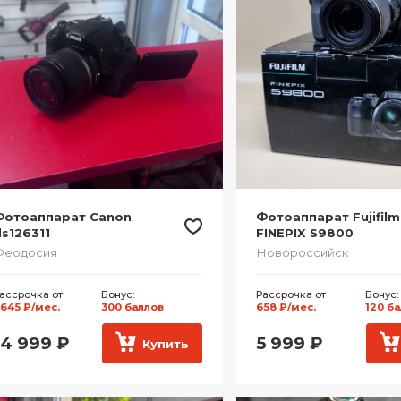
Фотоаппарат Canon
Фотоаппарат Fujifilm
s126311
FINEPIX S9800
Феодосия
Новороссийск
ассрочка от
Бонус:
Рассрочка от
Бонус:
 645 ₽/мес.
300 баллов
658 ₽/мес.
120 б
14 999
₽
5 999
₽
Купить