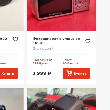
L820
Фотоаппарат olympus sp
510uz
Бахчисарай
Рассрочка от
Бонус:
ллов
329 ₽/мес.
60 баллов
2 999
₽
Купить
Купить