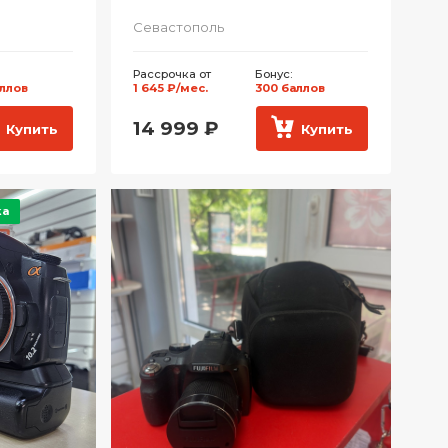
Севастополь
Рассрочка от
Бонус:
аллов
1 645 ₽/мес.
300 баллов
14 999
₽
Купить
Купить
ка