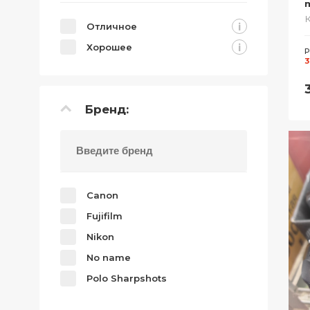
m
i
Отличное
i
Хорошее
Р
3
Бренд:
Canon
Fujifilm
Nikon
No name
Polo Sharpshots