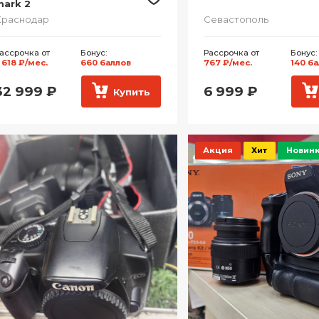
ark 2
Краснодар
Севастополь
ассрочка от
Бонус:
Рассрочка от
Бонус:
 618 ₽/мес.
660 баллов
767 ₽/мес.
140 б
32 999
₽
6 999
₽
Купить
Акция
Хит
Новин