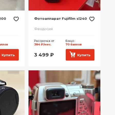
200
Фотоаппарат Fujifilm sl240
Феодосия
Рассрочка от
Бонус:
аллов
384 ₽/мес.
70 баллов
3 499
₽
Купить
Купить