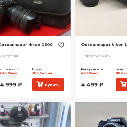
Фотоаппарат Nikon D300
Фотоаппарат Nikon 
Феодосия
Новороссийск
ассрочка от
Бонус:
Рассрочка от
Бонус:
 645 ₽/мес.
300 баллов
493 ₽/мес.
90 ба
14 999
₽
4 499
₽
Купить