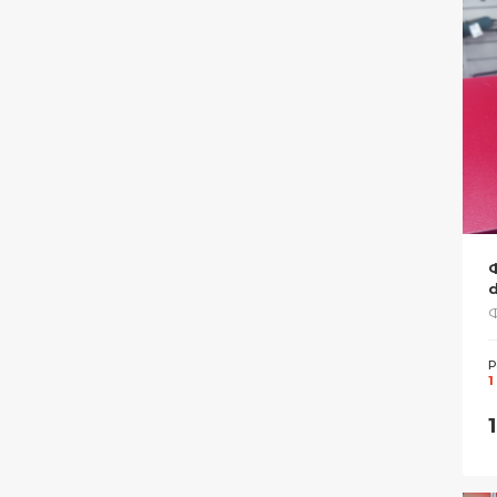
d
Р
1