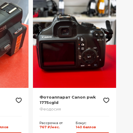
Фотоаппарат Canon pwk
1775cgld
Феодосия
Рассрочка от
Бонус:
аллов
767 ₽/мес.
140 баллов