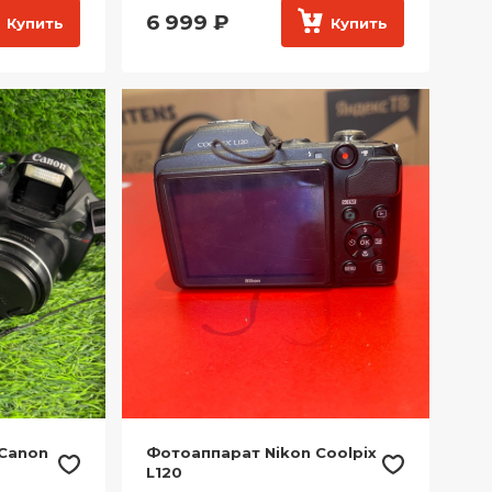
6 999
₽
Купить
Купить
Canon
Фотоаппарат Nikon Сoolpix
L120