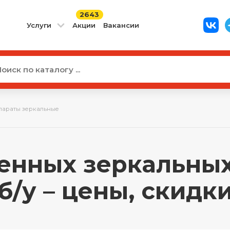
2643
Услуги
Акции
Вакансии
параты зеркальные
ренных зеркальны
б/у – цены, скидк