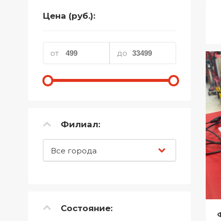
Телефоны
Цена (руб.):
Товары для дома
Фото и видеотехника
от
до
Хобби и отдых
Акционные товары
Проданные товары
Филиал:
Все города
Состояние: