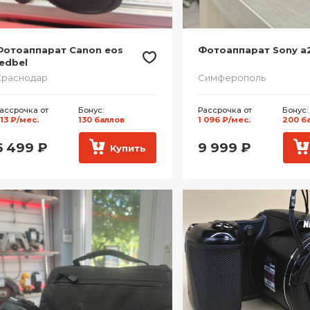
Фотоаппарат Canon eos
Фотоаппарат Sony a
edbel
Краснодар
Симферополь
ассрочка от
Бонус:
Рассрочка от
Бонус:
13 ₽/мес.
130 баллов
1 096 ₽/мес.
200 б
6 499
₽
9 999
₽
Купить