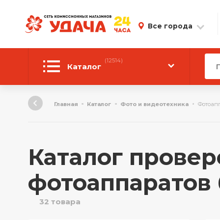
Все города
(12514)
Каталог
Автотовары
Главная
Каталог
Фото и видеотехника
Фотоап
Аудиотехника
Инструмент
Каталог прове
Компьютерная техника
фотоаппаратов 
Личные вещи
32 товара
ТВ и Видео