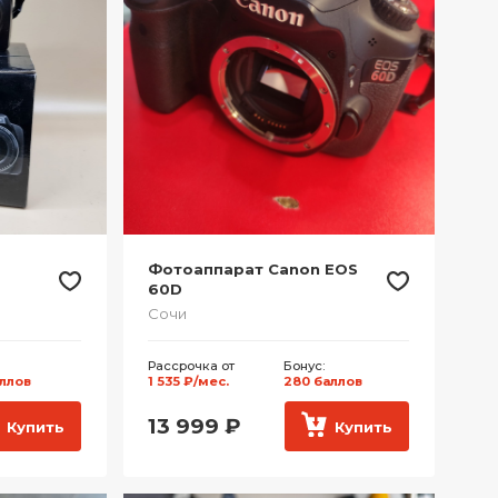
Фотоаппарат Canon EOS
60D
Сочи
Рассрочка от
Бонус:
аллов
1 535 ₽/мес.
280 баллов
13 999
₽
Купить
Купить