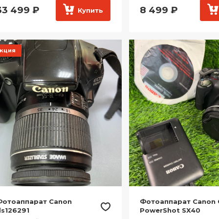
33 499
₽
8 499
₽
Купить
кция
Фотоаппарат Canon
Фотоаппарат Canon 
s126291
PowerShot SX40