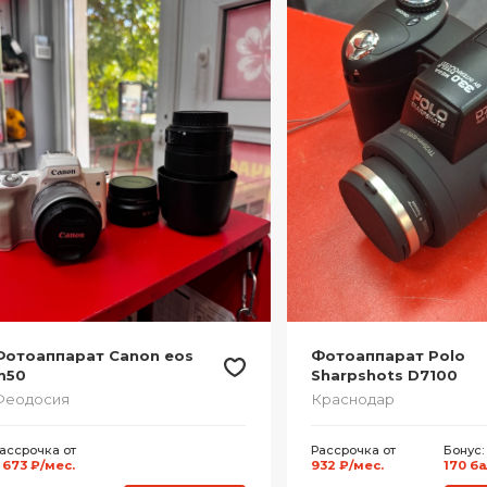
Фотоаппарат Canon eos
Фотоаппарат Polo
m50
Sharpshots D7100
Феодосия
Краснодар
ассрочка от
Рассрочка от
Бонус:
 673 ₽/мес.
932 ₽/мес.
170 б