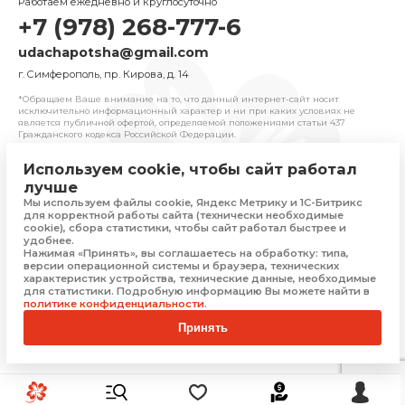
Работаем ежедневно и круглосуточно
+7 (978) 268-777-6
udachapotsha@gmail.com
г. Cимферополь, пр. Кирова, д. 14
*Обращаем Ваше внимание на то, что данный интернет-сайт носит
исключительно информационный характер и ни при каких условиях не
является публичной офертой, определяемой положениями cтатьи 437
Гражданского кодекса Российской Федерации.
Используем cookie, чтобы сайт работал
© 2025 «Удача» | Франчайзинговая сеть
лучше
комиссионных магазинов
Мы используем файлы cookie, Яндекс Метрику и 1С-Битрикс
Политика конфиденциальности
для корректной работы сайта (технически необходимые
Присоединяйтесь
cookie), сбора статистики, чтобы сайт работал быстрее и
удобнее.
Нажимая «Принять», вы соглашаетесь на обработку: типа,
версии операционной системы и браузера, технических
характеристик устройства, технические данные, необходимые
Скачать приложение
для статистики. Подробную информацию Вы можете найти в
политике конфиденциальности
.
Принять