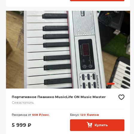
Портативное Пианино MusicLife ON Music Master
Севастополь
Рассрочка от
658 ₽/мес.
Бонус:
120 баллов
5 999
₽
Купить