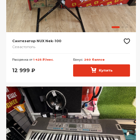
Синтезатор NUX Nek-100
Севастополь
Рассрочка от
1 425 ₽/мес.
Бонус:
260 баллов
12 999
₽
Купить