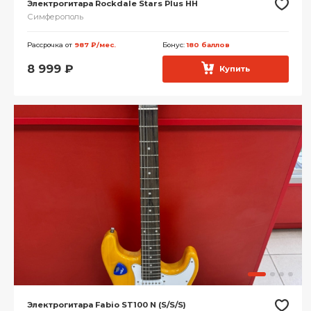
Электрогитара Rockdale Stars Plus HH
Симферополь
Рассрочка от
987 ₽/мес.
Бонус:
180 баллов
8 999
₽
Купить
Электрогитара Fabio ST100 N (S/S/S)