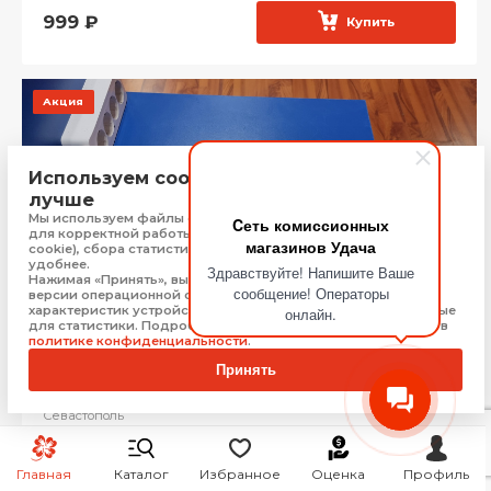
999
₽
Купить
Акция
Используем cookie, чтобы сайт работал
лучше
Мы используем файлы cookie, Яндекс Метрику и 1С-Битрикс
Cеть комиссионных
для корректной работы сайта (технически необходимые
магазинов Удача
cookie), сбора статистики, чтобы сайт работал быстрее и
удобнее.
Здравствуйте! Напишите Ваше
Нажимая «Принять», вы соглашаетесь на обработку: типа,
сообщение! Операторы
версии операционной системы и браузера, технических
характеристик устройства, технические данные, необходимые
онлайн.
для статистики. Подробную информацию Вы можете найти в
политике конфиденциальности
.
Принять
контролер M-Audio Code-25
Севастополь
Рассрочка от
658 ₽/мес.
Главная
Каталог
Избранное
Оценка
Профиль