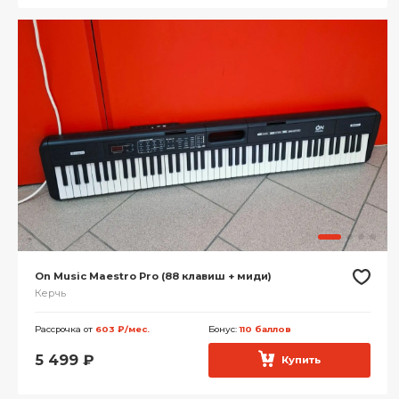
On Music Maestro Pro (88 клавиш + миди)
Керчь
Рассрочка от
603 ₽/мес.
Бонус:
110 баллов
5 499
₽
Купить