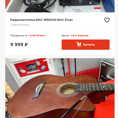
Радиосистема AKG WMS40 Mini Dual
Севастополь
Рассрочка от
1 096 ₽/мес.
Бонус:
200 баллов
9 999
₽
Купить