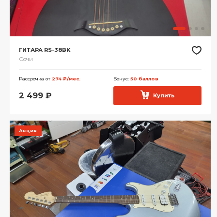
ГИТАРА RS-38BK
Сочи
Рассрочка от
274 ₽/мес.
Бонус:
50 баллов
2 499
₽
Купить
Акция