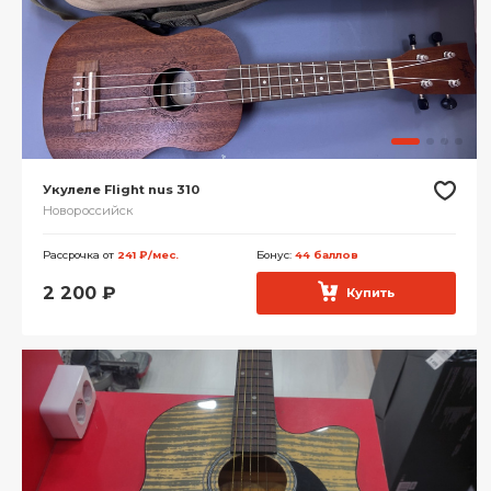
Укулеле Flight nus 310
Новороссийск
Рассрочка от
241 ₽/мес.
Бонус:
44 баллов
2 200
₽
Купить