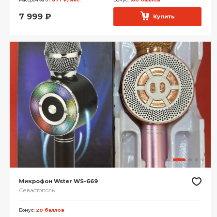
7 999
₽
Купить
Микрофон Wster WS-669
Севастополь
Бонус:
20 баллов