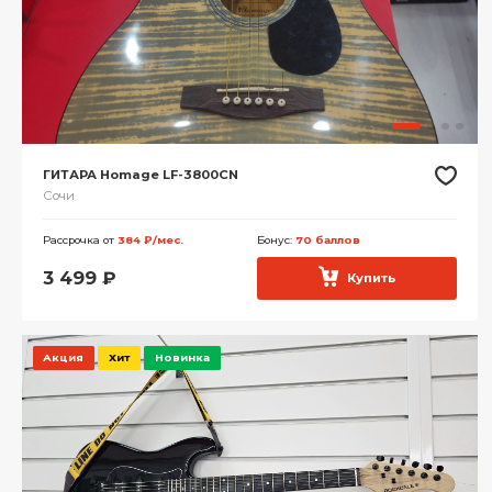
ГИТАРА Homage LF-3800CN
Сочи
Рассрочка от
384 ₽/мес.
Бонус:
70 баллов
3 499
₽
Купить
Акция
Хит
Новинка