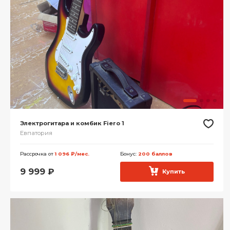
Электрогитара и комбик Fiero 1
Евпатория
Рассрочка от
1 096 ₽/мес.
Бонус:
200 баллов
9 999
₽
Купить