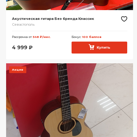
Акустическая гитара Без бренда Классик
Севастополь
Рассрочка от
548 ₽/мес.
Бонус:
100 баллов
4 999
₽
Купить
Акция