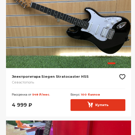
Электрогитара Siegen Stratocaster HSS
Севастополь
Рассрочка от
548 ₽/мес.
Бонус:
100 баллов
4 999
₽
Купить