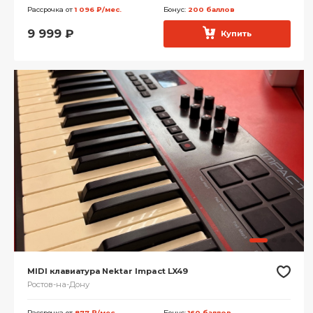
Рассрочка от
1 096 ₽/мес.
Бонус:
200 баллов
9 999
₽
Купить
MIDI клавиатура Nektar Impact LX49
Ростов-на-Дону
Рассрочка от
877 ₽/мес.
Бонус:
160 баллов