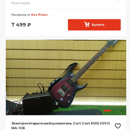
Краснодар
Рассрочка от
822 ₽/мес.
7 499
₽
Купить
Электрогитара+комбоусилитель Cort Cort X100 JOYO
MA-1OE