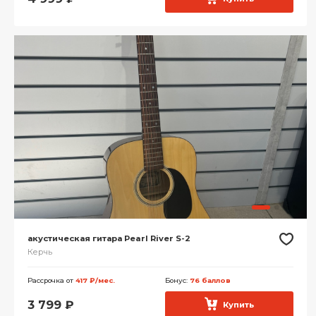
акустическая гитара Pearl River S-2
Керчь
Рассрочка от
417 ₽/мес.
Бонус:
76 баллов
3 799
₽
Купить