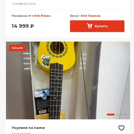
Симферополь
Рассрочка от
1 645 ₽/мес.
Бонус:
300 баллов
14 999
₽
Купить
Акция
Укулеле no name
Краснодар