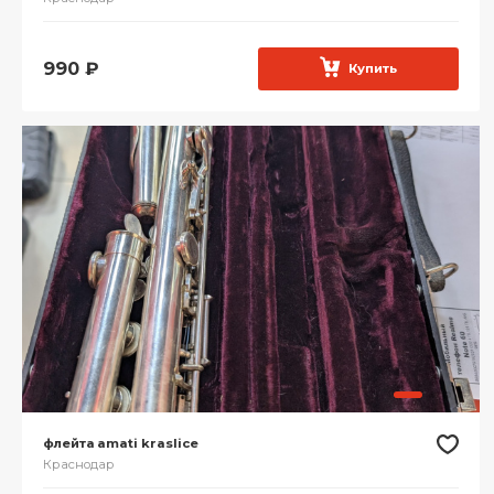
990
₽
Купить
флейта amati kraslice
Краснодар