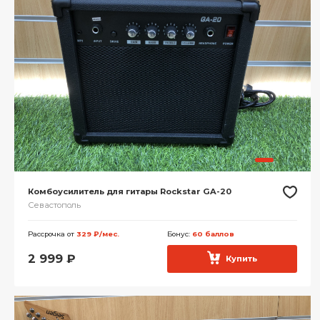
Комбоусилитель для гитары Rockstar GA-20
Севастополь
Рассрочка от
329 ₽/мес.
Бонус:
60 баллов
2 999
₽
Купить