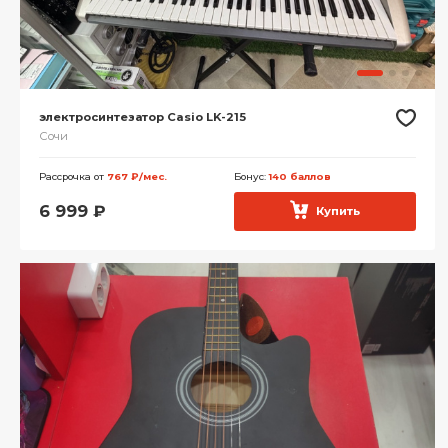
электросинтезатор Casio LK-215
Сочи
Рассрочка от
767 ₽/мес.
Бонус:
140 баллов
6 999
₽
Купить