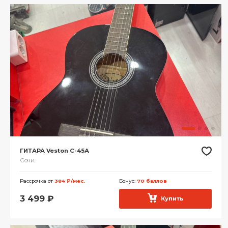
ГИТАРА Veston С-45А
Сочи
Рассрочка от
384 ₽/мес.
Бонус:
70 баллов
3 499
₽
Купить