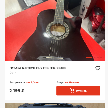
ГИТАРА 6-СТРУН Foix FFG FFG-2038C
Сочи
Рассрочка от
241 ₽/мес.
Бонус:
44 баллов
2 199
₽
Купить