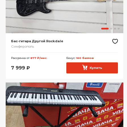
Бас-гитара Другой Rockdale
Симферополь
Рассрочка от
877 ₽/мес.
Бонус:
160 баллов
7 999
₽
Купить