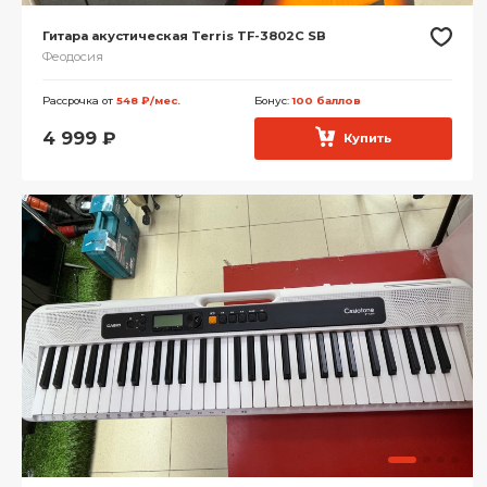
Гитара акустическая Terris TF-3802C SB
Феодосия
Рассрочка от
548 ₽/мес.
Бонус:
100 баллов
4 999
₽
Купить