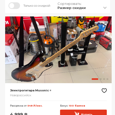
Сортировать:
Только со скидкой
Размер скидки
Электрогитара Musonic =
Новороссийск
Рассрочка от
548 ₽/мес.
Бонус:
100 баллов
4 999
₽
Купить