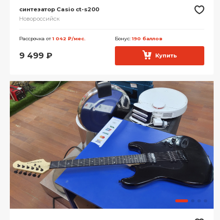
синтезатор Casio ct-s200
Новороссийск
Рассрочка от
1 042 ₽/мес.
Бонус:
190 баллов
9 499
₽
Купить