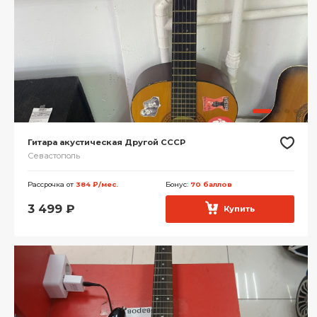
Гитара акустическая Другой СССР
Севастополь
Рассрочка от
384 ₽/мес.
Бонус:
70 баллов
3 499
₽
Купить