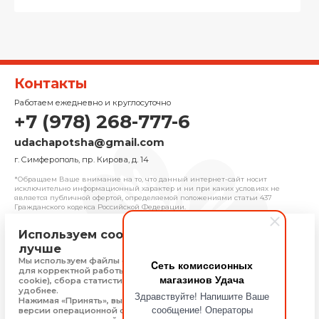
Контакты
Работаем ежедневно и круглосуточно
+7 (978) 268-777-6
udachapotsha@gmail.com
г. Cимферополь, пр. Кирова, д. 14
*Обращаем Ваше внимание на то, что данный интернет-сайт носит
исключительно информационный характер и ни при каких условиях не
является публичной офертой, определяемой положениями cтатьи 437
Гражданского кодекса Российской Федерации.
Используем cookie, чтобы сайт работал
© 2025 «Удача» | Франчайзинговая сеть
лучше
комиссионных магазинов
Мы используем файлы cookie, Яндекс Метрику и 1С-Битрикс
Cеть комиссионных
Политика конфиденциальности
для корректной работы сайта (технически необходимые
магазинов Удача
Присоединяйтесь
cookie), сбора статистики, чтобы сайт работал быстрее и
удобнее.
Здравствуйте! Напишите Ваше
Нажимая «Принять», вы соглашаетесь на обработку: типа,
сообщение! Операторы
версии операционной системы и браузера, технических