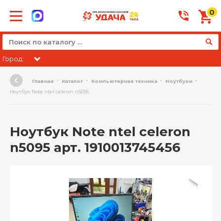
0
Город:
Главная
Каталог
Компьютерная техника
Ноутбуки
Ноутбук Note ntel celeron n5095
Ноутбук Note ntel celeron
n5095 арт. 1910013745456