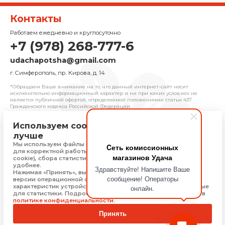
Контакты
Работаем ежедневно и круглосуточно
+7 (978) 268-777-6
udachapotsha@gmail.com
г. Cимферополь, пр. Кирова, д. 14
*Обращаем Ваше внимание на то, что данный интернет-сайт носит
исключительно информационный характер и ни при каких условиях не
является публичной офертой, определяемой положениями cтатьи 437
Гражданского кодекса Российской Федерации.
Используем cookie, чтобы сайт работал
© 2025 «Удача» | Франчайзинговая сеть
лучше
комиссионных магазинов
Мы используем файлы cookie, Яндекс Метрику и 1С-Битрикс
Cеть комиссионных
Политика конфиденциальности
для корректной работы сайта (технически необходимые
магазинов Удача
Присоединяйтесь
cookie), сбора статистики, чтобы сайт работал быстрее и
удобнее.
Здравствуйте! Напишите Ваше
Нажимая «Принять», вы соглашаетесь на обработку: типа,
сообщение! Операторы
версии операционной системы и браузера, технических
характеристик устройства, технические данные, необходимые
онлайн.
Скачать приложение
для статистики. Подробную информацию Вы можете найти в
политике конфиденциальности
.
Принять