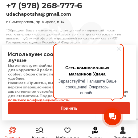
+7 (978) 268-777-6
udachapotsha@gmail.com
г. Cимферополь, пр. Кирова, д. 14
*Обращаем Ваше внимание на то, что данный интернет-сайт носит
исключительно информационный характер и ни при каких условиях не
является публичной офертой, определяемой положениями cтатьи 437
Гражданского кодекса Российской Федерации.
Используем cookie, чтобы сайт работал
© 2025 «Удача» | Франчайзинговая сеть
лучше
комиссионных магазинов
Мы используем файлы cookie, Яндекс Метрику и 1С-Битрикс
Cеть комиссионных
Политика конфиденциальности
для корректной работы сайта (технически необходимые
магазинов Удача
Присоединяйтесь
cookie), сбора статистики, чтобы сайт работал быстрее и
удобнее.
Здравствуйте! Напишите Ваше
Нажимая «Принять», вы соглашаетесь на обработку: типа,
сообщение! Операторы
версии операционной системы и браузера, технических
характеристик устройства, технические данные, необходимые
онлайн.
Скачать приложение
для статистики. Подробную информацию Вы можете найти в
политике конфиденциальности
.
Принять
Главная
Каталог
Избранное
Оценка
Профиль