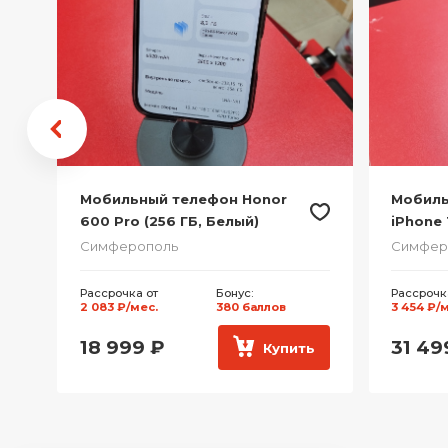
Мобильный телефон Honor
Мобиль
600 Pro (256 ГБ, Белый)
iPhone 
Серебр
Симферополь
Симфер
Рассрочка от
Бонус:
Рассрочк
2 083 ₽/мес.
380 баллов
3 454 ₽/
18 999
₽
31 49
ь
Купить