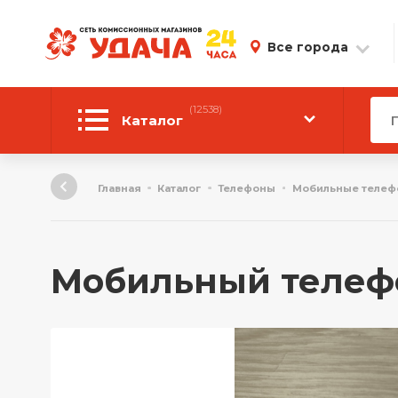
Все города
(12538)
Каталог
Автотовары
Главная
Каталог
Телефоны
Мобильные телеф
Аудиотехника
Инструмент
Мобильный телефон
Компьютерная техника
Личные вещи
ТВ и Видео