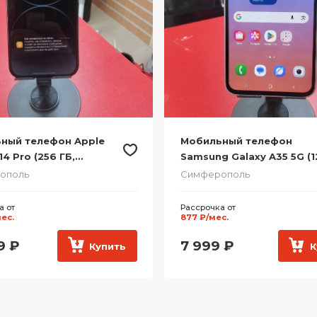
ный телефон Apple
Мобильный телефон
14 Pro (256 ГБ,
Samsung Galaxy A35 5G (1
истый)
ГБ, Розовый)
ополь
Симферополь
а от
Рассрочка от
мес.
877 ₽/мес.
9
₽
7 999
₽
Купить
К