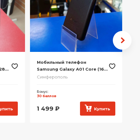
Мобильный телефон
Мо
28
Samsung Galaxy A01 Core (16
iP
ГБ, Черный)
Ф
Симферополь
Си
Бонус:
Ра
30 баллов
3 
1 499
₽
3
упить
Купить